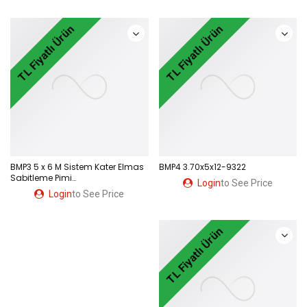
TL Fiyatlı Ürün
TL Fiyatlı Ürün
BMP3 5 x 6 M Sistem Kater Elmas
BMP4 3.70x5x12-9322
Sabitleme Pimi
Login
to See Price
(S40,S50,2020,2525,3232,4040
Login
to See Price
için WN08) 9311
TL Fiyatlı Ürün