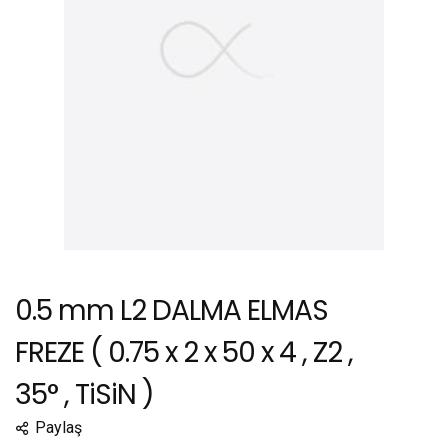
0.5 mm L2 DALMA ELMAS
FREZE ( 0.75 x 2 x 50 x 4 , Z2 ,
35° , TiSiN )
Paylaş