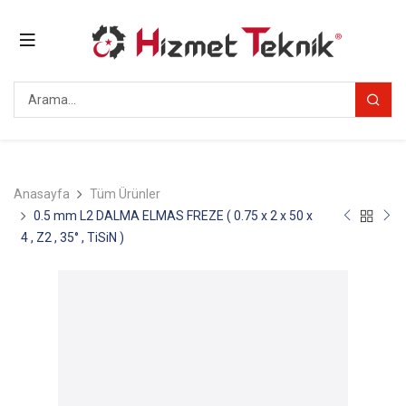
Anasayfa
Tüm Ürünler
0.5 mm L2 DALMA ELMAS FREZE ( 0.75 x 2 x 50 x
4 , Z2 , 35° , TiSiN )