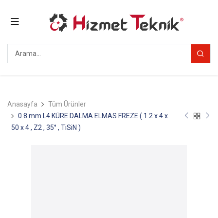
Anasayfa
Tüm Ürünler
0.8 mm L4 KÜRE DALMA ELMAS FREZE ( 1.2 x 4 x
50 x 4 , Z2 , 35° , TiSiN )