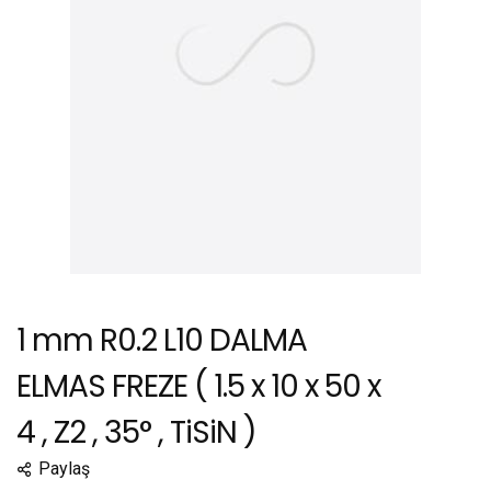
1 mm R0.2 L10 DALMA
ELMAS FREZE ( 1.5 x 10 x 50 x
4 , Z2 , 35° , TiSiN )
Paylaş