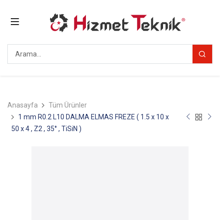
Anasayfa
Tüm Ürünler
1 mm R0.2 L10 DALMA ELMAS FREZE ( 1.5 x 10 x
50 x 4 , Z2 , 35° , TiSiN )