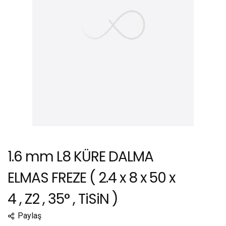
1.6 mm L8 KÜRE DALMA
ELMAS FREZE ( 2.4 x 8 x 50 x
4 , Z2 , 35° , TiSiN )
Paylaş