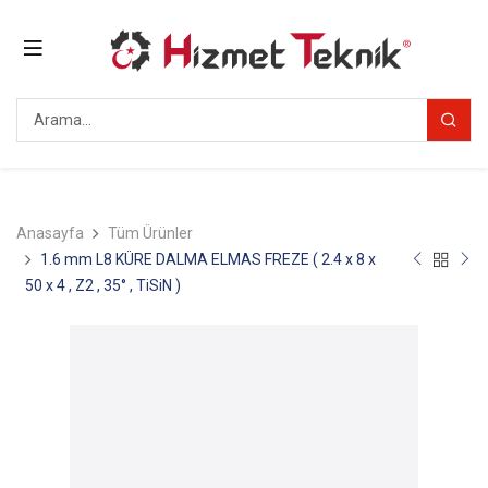
Anasayfa
Tüm Ürünler
1.6 mm L8 KÜRE DALMA ELMAS FREZE ( 2.4 x 8 x
50 x 4 , Z2 , 35° , TiSiN )