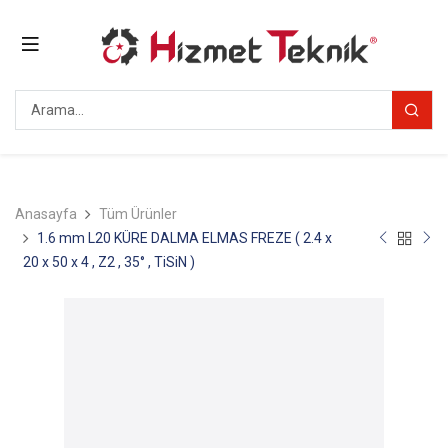
Anasayfa
Tüm Ürünler
1.6 mm L20 KÜRE DALMA ELMAS FREZE ( 2.4 x
20 x 50 x 4 , Z2 , 35° , TiSiN )