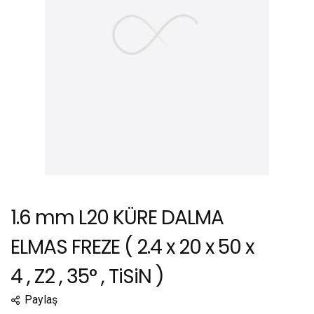
1.6 mm L20 KÜRE DALMA
ELMAS FREZE ( 2.4 x 20 x 50 x
4 , Z2 , 35° , TiSiN )
Paylaş