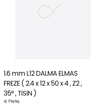
1.6 mm L12 DALMA ELMAS
FREZE ( 2.4 x 12 x 50 x 4 , Z2 ,
35° , TiSiN )
Paylaş