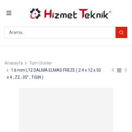
Anasayfa
Tüm Ürünler
1.6 mm L12 DALMA ELMAS FREZE ( 2.4 x 12 x 50
x 4 , Z2 , 35° , TiSiN )