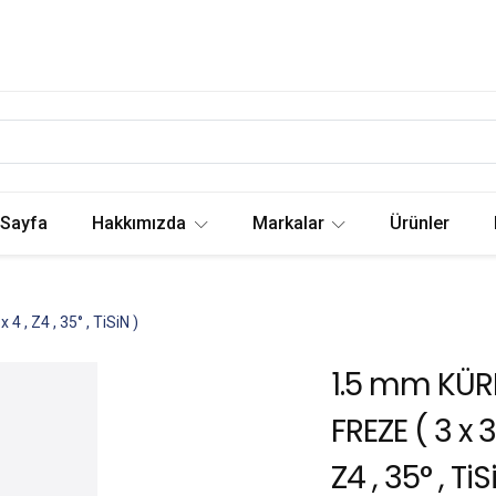
 Sayfa
Hakkımızda
Markalar
Ürünler
 , Z4 , 35° , TiSiN )
1.5 mm KÜR
FREZE ( 3 x 3
Z4 , 35° , TiS