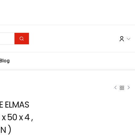
Blog
E ELMAS
 x 50 x 4 ,
iN )