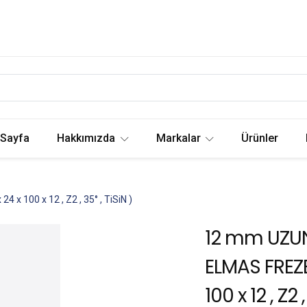
 Sayfa
Hakkımızda
Markalar
Ürünler
x 100 x 12 , Z2 , 35° , TiSiN )
12 mm UZU
ELMAS FREZE
100 x 12 , Z2 