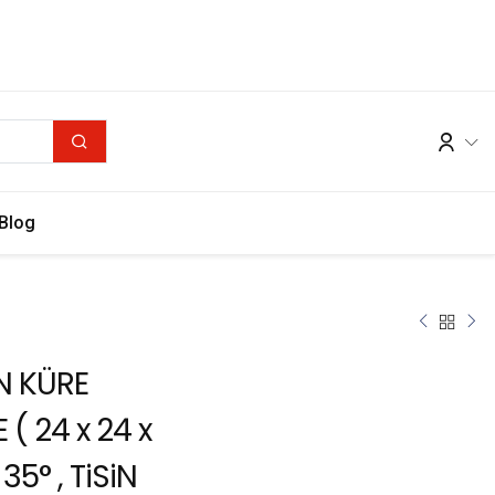
Blog
N KÜRE
 ( 24 x 24 x
, 35° , TiSiN