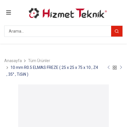
Anasayfa
Tüm Ürünler
10 mm R0.5 ELMAS FREZE ( 25 x 25 x 75 x 10 , Z4
, 35° , TiSiN )