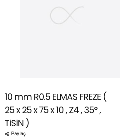
10 mm R0.5 ELMAS FREZE (
25 x 25 x 75 x 10 , Z4 , 35° ,
TiSiN )
Paylaş