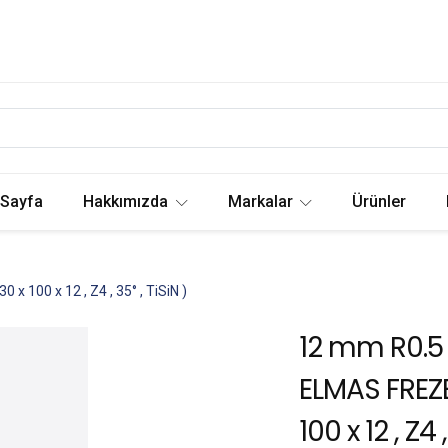
 Sayfa
Hakkımızda
Markalar
Ürünler
 100 x 12 , Z4 , 35° , TiSiN )
12 mm R0.5
ELMAS FREZE
100 x 12 , Z4 