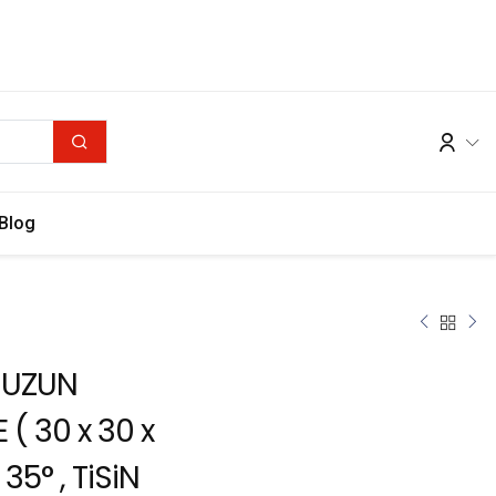
Blog
 UZUN
 ( 30 x 30 x
, 35° , TiSiN