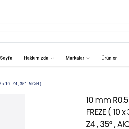
 Sayfa
Hakkımızda
Markalar
Ürünler
10 , Z4 , 35° , AlCrN )
10 mm R0.5
FREZE ( 10 x 3
Z4 , 35° , Al