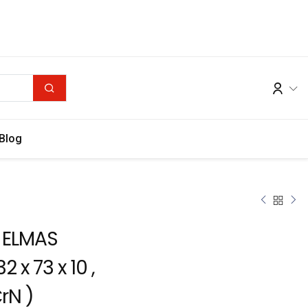
Blog
 ELMAS
2 x 73 x 10 ,
CrN )