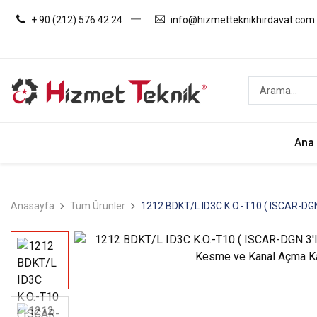
+ 90 (212) 576 42 24
info@hizmetteknikhirdavat.com
Ana
Anasayfa
Tüm Ürünler
1212 BDKT/L ID3C K.O.-T10 ( ISCAR-DGN