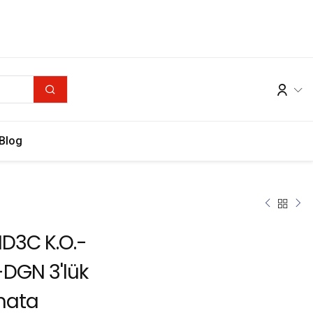
Blog
ID3C K.O.-
-DGN 3'lük
mata