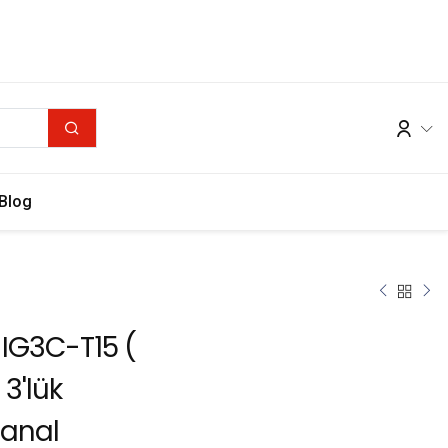
Blog
 IG3C-T15 (
3'lük
anal