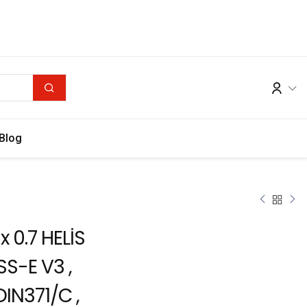
Blog
x 0.7 HELİS
SS-E V3 ,
DIN371/C ,