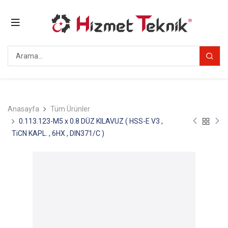
Anasayfa
Tüm Ürünler
0.113.123-M5 x 0.8 DÜZ KILAVUZ ( HSS-E V3 ,
TiCN KAPL. , 6HX , DIN371/C )