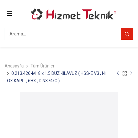
Anasayfa
Tüm Ürünler
0.213.426-M18 x 1.5 DÜZ KILAVUZ ( HSS-E V3 , Ni
OX KAPL. , 6HX , DIN374/C )