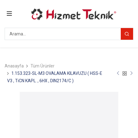
Anasayfa
Tüm Ürünler
1.153.323-SL-M3 OVALAMA KILAVUZU ( HSS-E
V3 , TiCN KAPL. , 6HX , DIN2174/C )