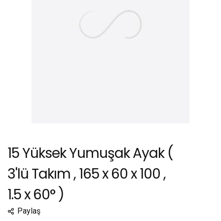
15 Yüksek Yumuşak Ayak (
3'lü Takım , 165 x 60 x 100 ,
1.5 x 60° )
Paylaş