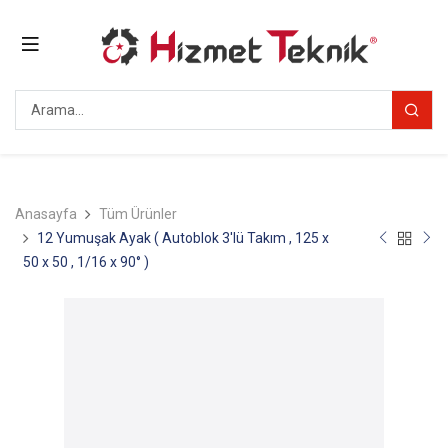
Anasayfa
Tüm Ürünler
12 Yumuşak Ayak ( Autoblok 3'lü Takım , 125 x
50 x 50 , 1/16 x 90° )