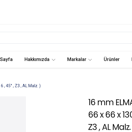
 Sayfa
Hakkımızda
Markalar
Ürünler
, 45° , Z3 , AL Malz. )
16 mm ELMA
66 x 66 x 130
Z3 , AL Malz.