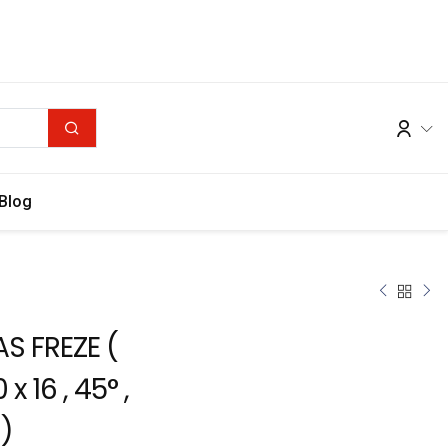
Blog
S FREZE (
 x 16 , 45° ,
 )