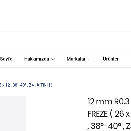
 Sayfa
Hakkımızda
Markalar
Ürünler
12 , 38°-40° , Z4 , AlTiN H )
12 mm R0.3
FREZE ( 26 x 
, 38°-40° , Z