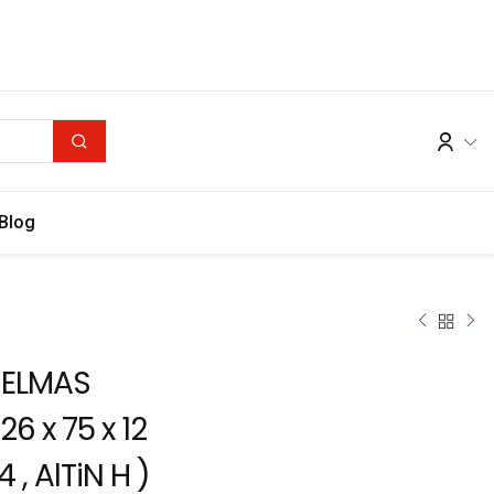
Blog
 ELMAS
26 x 75 x 12
4 , AlTiN H )