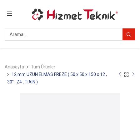
Anasayfa
Tüm Ürünler
12 mm UZUN ELMAS FREZE ( 50 x 50 x 150 x 12 ,
30° , Z4 , TiAlN )