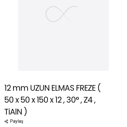
12 mm UZUN ELMAS FREZE (
50 x 50 x 150 x 12 , 30° , Z4 ,
TiAlN )
Paylaş