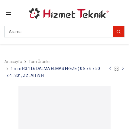
Anasayfa
Tüm Ürünler
1 mm R0.1 L6 DALMA ELMAS FREZE ( 0.8 x 6 x 50
x 4 , 30° , Z2 , AlTiN H