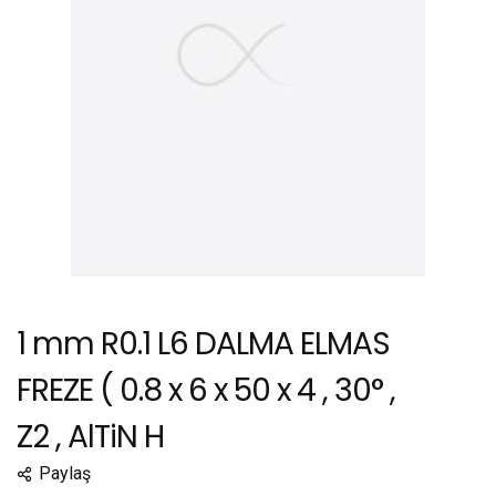
1 mm R0.1 L6 DALMA ELMAS
FREZE ( 0.8 x 6 x 50 x 4 , 30° ,
Z2 , AlTiN H
Paylaş