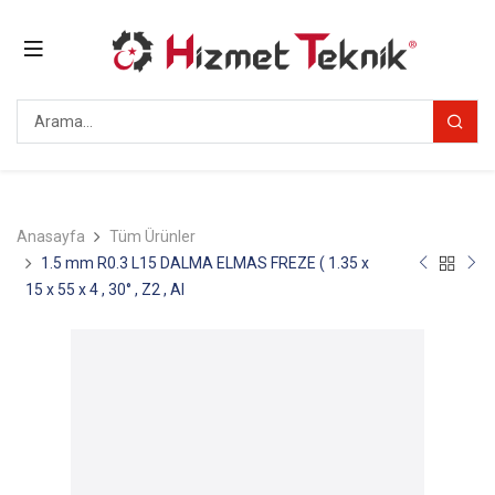
Anasayfa
Tüm Ürünler
1.5 mm R0.3 L15 DALMA ELMAS FREZE ( 1.35 x
15 x 55 x 4 , 30° , Z2 , Al