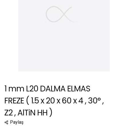
1 mm L20 DALMA ELMAS
FREZE ( 1.5 x 20 x 60 x 4 , 30° ,
Z2 , AlTiN HH )
Paylaş