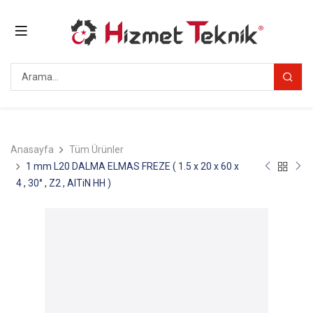
Anasayfa
Tüm Ürünler
1 mm L20 DALMA ELMAS FREZE ( 1.5 x 20 x 60 x
4 , 30° , Z2 , AlTiN HH )