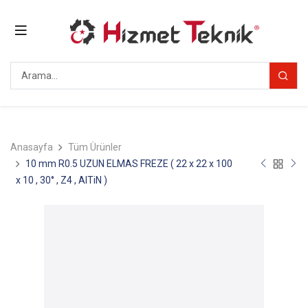
Anasayfa
Tüm Ürünler
10 mm R0.5 UZUN ELMAS FREZE ( 22 x 22 x 100
x 10 , 30° , Z4 , AlTiN )