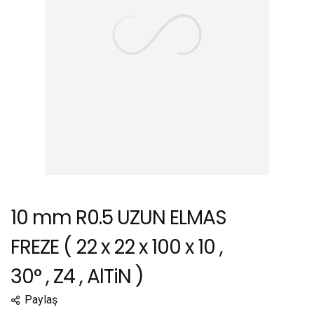
10 mm R0.5 UZUN ELMAS
FREZE ( 22 x 22 x 100 x 10 ,
30° , Z4 , AlTiN )
Paylaş