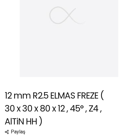
12 mm R2.5 ELMAS FREZE (
30 x 30 x 80 x 12 , 45° , Z4 ,
AlTiN HH )
Paylaş