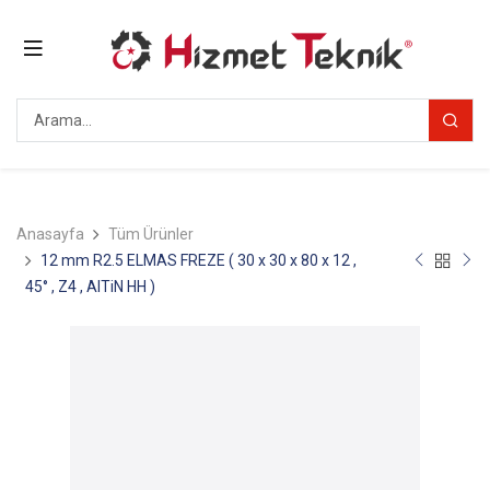
Anasayfa
Tüm Ürünler
12 mm R2.5 ELMAS FREZE ( 30 x 30 x 80 x 12 ,
45° , Z4 , AlTiN HH )